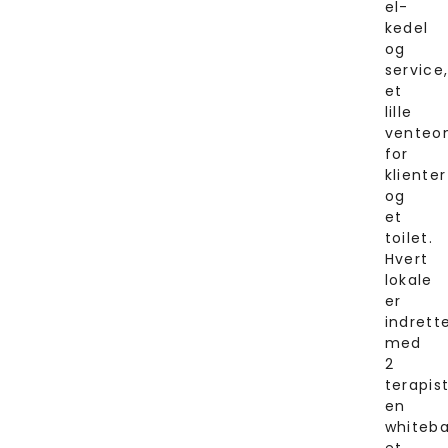
el-
kedel
og
service
et
lille
venteo
for
klienter
og
et
toilet.
Hvert
lokale
er
indrett
med
2
terapist
en
whiteba