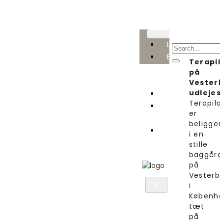
Lokaler
Behandlere
Terapi
i
på
klinikken
Vester
Kontakt
udleje
Terapil
Ny
er
lejer
beligg
Behandler
i en
login
stille
baggår
på
Vesterb
i
X
Københ
tæt
på