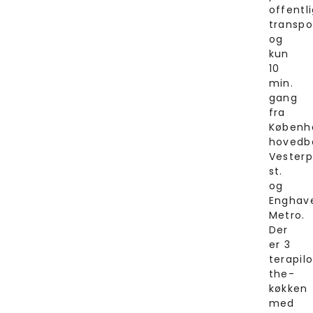
offentl
transpo
og
kun
10
min.
gang
fra
Københ
hovedb
Vesterp
st.
og
Enghav
Metro.
Der
er 3
terapilo
the-
køkken
med