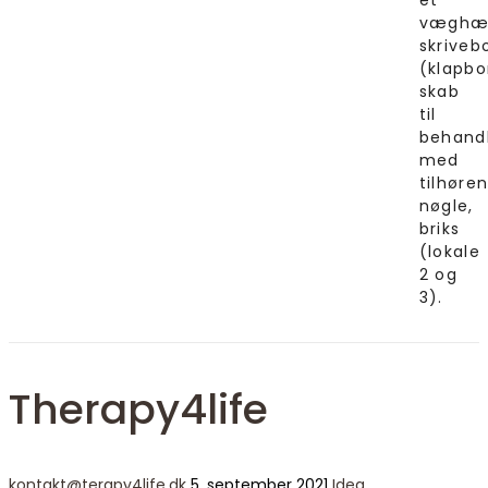
et
væghæ
skriveb
(klapbo
skab
til
behand
med
tilhøre
nøgle,
briks
(lokale
2 og
3).
Therapy4life
kontakt@terapy4life.dk
5. september 2021
Idea